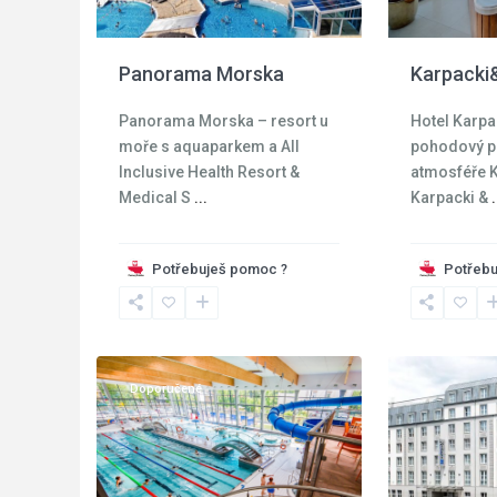
Panorama Morska
Karpacki
Panorama Morska – resort u
Hotel Karpa
moře s aquaparkem a All
pohodový p
Inclusive Health Resort &
atmosféře 
Medical S
...
Karpacki &
.
Potřebuješ pomoc ?
Potřebu
Krkonoše
,
Jelenia
17
Góra
17
Wroclaw
Doporučené