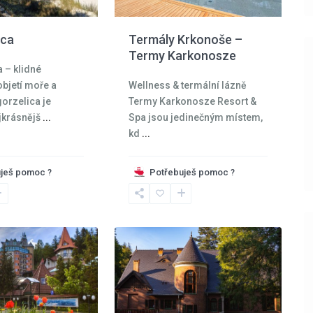
Termály Krkonoše –
ica
Termy Karkonosze
 – klidné
Wellness & termální lázně
objetí moře a
Termy Karkonosze Resort &
orzelica je
Spa jsou jedinečným místem,
jkrásnějš
...
kd
...
ješ pomoc ?
Potřebuješ pomoc ?
Krkonoše
,
Szklarska
16
Poreba