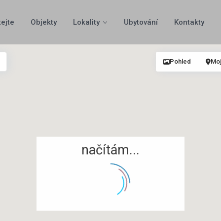
tejte
Objekty
Lokality
Ubytování
Kontakty
Pohled
Moj
načítám...