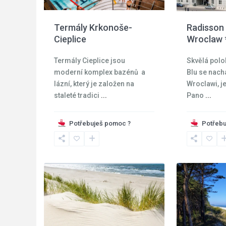
Termály Krkonoše-
Radisson 
Cieplice
Wroclaw 
Termály Cieplice jsou
Skvělá polo
moderní komplex bazénů a
Blu se nach
lázní, který je založen na
Wroclawi, j
staleté tradici
...
Pano
...
Potřebuješ pomoc ?
Potřebu
6
Moře
5
Moře