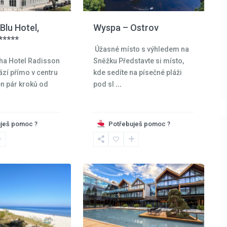
Blu Hotel,
Wyspa – Ostrov
*****
Úžasné místo s výhledem na
ha Hotel Radisson
Sněžku Představte si místo,
ází přímo v centru
kde sedíte na písečné pláži
en pár kroků od
pod sl
...
ješ pomoc ?
Potřebuješ pomoc ?
Krkonoše
,
Karpacz
,
33
Staniszów