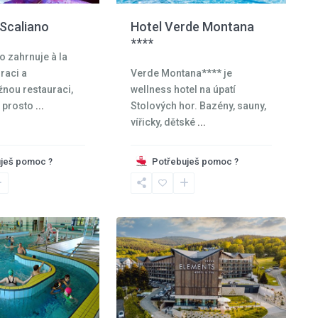
Hotel Verde Montana
 Scaliano
****
o zahrnuje à la
Verde Montana**** je
raci a
wellness hotel na úpatí
nou restauraci,
Stolových hor. Bazény, sauny,
 prosto
...
vířicky, dětské
...
Jizerské
ješ pomoc ?
Potřebuješ pomoc ?
hory
,
Swieradów
18
Zdrój