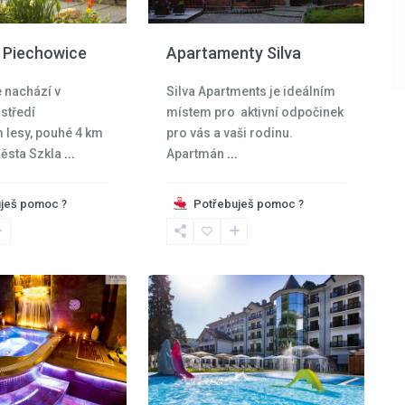
 Piechowice
Apartamenty Silva
e nachází v
Silva Apartments je ideálním
středí
místem pro aktivní odpočinek
lesy, pouhé 4 km
pro vás a vaši rodinu.
ěsta Szkla
...
Apartmán
...
Kladská
ješ pomoc ?
Potřebuješ pomoc ?
kotlina
,
Kudowa
21
Zdroj