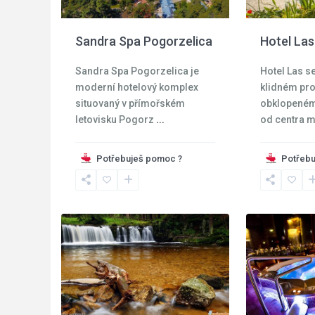
Sandra Spa Pogorzelica
Hotel Las
Sandra Spa Pogorzelica je
Hotel Las s
moderní hotelový komplex
klidném pro
situovaný v přímořském
obklopeném 
letovisku Pogorz
...
od centra m
Kladská
Potřebuješ pomoc ?
Potřebu
kotlina
,
Swieradów
Kudowa
3
Zdrój
12
Zdroj