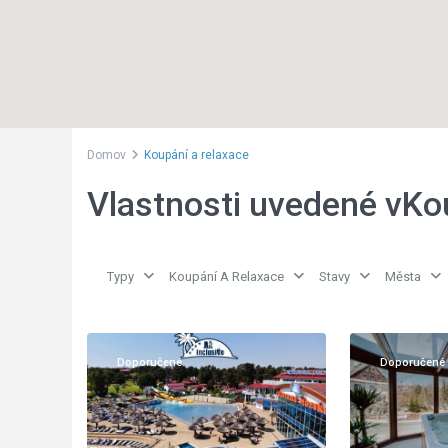
Domov
Koupání a relaxace
Vlastnosti uvedené vKo
Typy
Koupání A Relaxace
Stavy
Města
Moře
,
Krkonoše
,
57
Jarosławiec
23
Karpacz
Doporučené
Doporučené