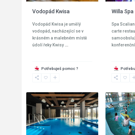
Vodopád Kwisa
Willa Spa
Vodopád Kwisa je umělý
Spa Scalian
vodopád, nacházející se v
carte restau
krásném a malebném místě
samoobsluž
údolí řeky Kwisy
...
konferenční
Kladská
Potřebuješ pomoc ?
Potřebu
Krkonoše
,
kotlina
,
Szklarska
Kudowa
16
Poreba
20
Zdroj