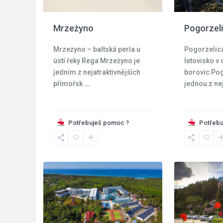
Mrzeżyno
Pogorzel
Mrzeżyno – baltská perla u
Pogorzelica
ústí řeky Rega Mrzeżyno je
letovisko v 
jedním z nejatraktivnějších
borovic Pog
přímořsk
...
jednou z ne
Potřebuješ pomoc ?
Potřebu
Krkonoše
,
Moře
,
Szklarska
27
Pogorzelica
15
Poreba