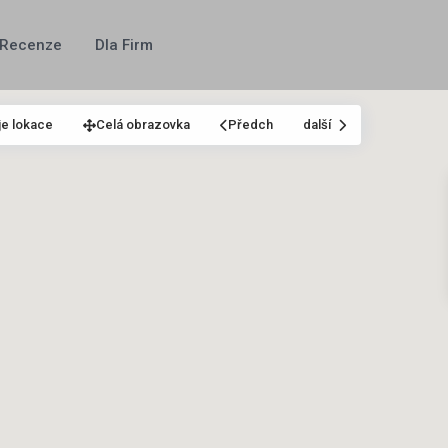
Recenze
Dla Firm
e lokace
Celá obrazovka
Předch
další