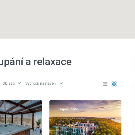
upání a relaxace
Oblasti
Výchozí nastavení
Moře
,
9
Mrzeżyno
Doporučené