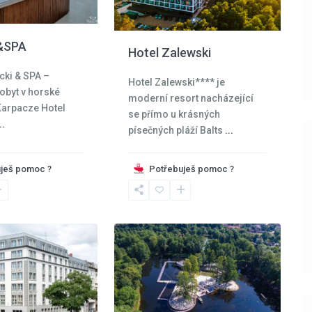
&SPA
Hotel Zalewski
cki & SPA –
Hotel Zalewski**** je
obyt v horské
moderní resort nacházející
Karpacze Hotel
se přímo u krásných
..
písečných pláží Balts
...
ješ pomoc ?
Potřebuješ pomoc ?
Krkonoše
,
31
Kowary