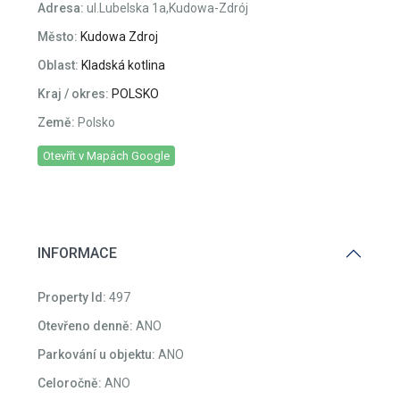
Adresa:
ul.Lubelska 1a,Kudowa-Zdrój
Město:
Kudowa Zdroj
Oblast:
Kladská kotlina
Kraj / okres:
POLSKO
Země:
Polsko
Otevřít v Mapách Google
INFORMACE
Property Id:
497
Otevřeno denně:
ANO
Parkování u objektu:
ANO
Celoročně:
ANO