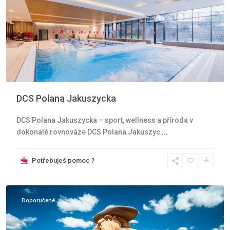
DCS Polana Jakuszycka
DCS Polana Jakuszycka – sport, wellness a příroda v
dokonalé rovnováze DCS Polana Jakuszyc
...
Krkonoše
,
Potřebuješ pomoc ?
Szklarska
Poreba
Doporučené