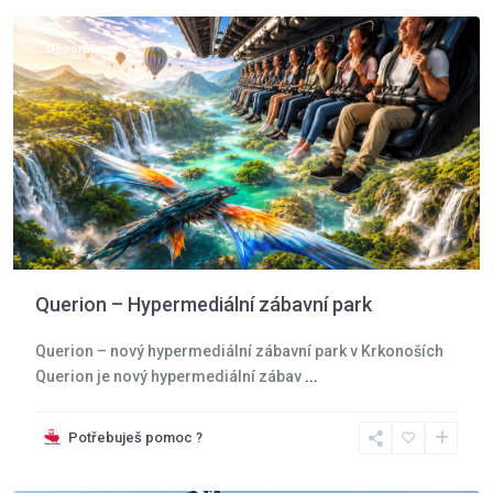
Doporučené
Querion – Hypermediální zábavní park
Querion – nový hypermediální zábavní park v Krkonoších
Querion je nový hypermediální zábav
...
Potřebuješ pomoc ?
Moře
,
Jarosławiec