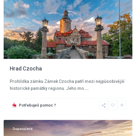
Hrad Czocha
Prohlídka zámku Zámek Czocha patří mezi nejpůsobivější
historické památky regionu. Jeho mo
...
Potřebuješ pomoc ?
Moře
,
Mrzeżyno
Doporučené