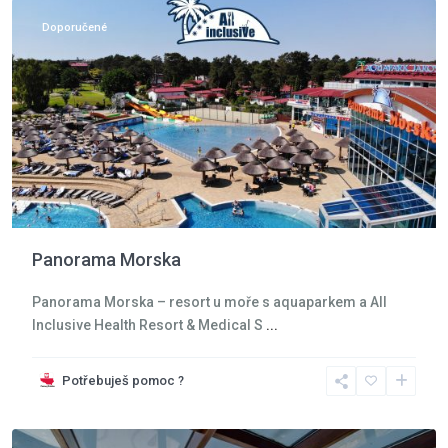
Doporučené
Panorama Morska
Panorama Morska – resort u moře s aquaparkem a All
Inclusive Health Resort & Medical S
...
Potřebuješ pomoc ?
Krkonoše
,
Karpacz