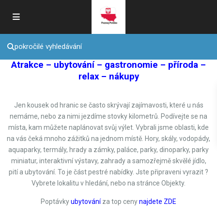
pokročilé vyhledávání
Atrakce – ubytování – gastronomie – příroda –
relax – nákupy
Jen kousek od hranic se často skrývají zajímavosti, které u nás
nemáme, nebo za nimi jezdíme stovky kilometrů. Podívejte se na
místa, kam můžete naplánovat svůj výlet. Vybrali jsme oblasti, kde
na vás čeká mnoho zážitků na jednom místě. Hory, skály, vodopády,
aquaparky, termály, hrady a zámky, paláce, parky, dinoparky, parky
miniatur, interaktivní výstavy, zahrady a samozřejmě skvělé jídlo,
pití a ubytování. To je část pestré nabídky. Jste připraveni vyrazit ?
Vybrete lokalitu v hledání, nebo na stránce Objekty.
Poptávky
ubytování
za top ceny
najdete ZDE
Krkonoše
,
Piechowice