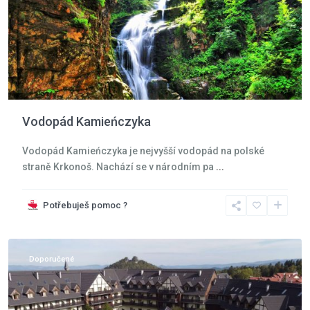
Vodopád Kamieńczyka
Vodopád Kamieńczyka je nejvyšší vodopád na polské
straně Krkonoš. Nachází se v národním pa
...
Potřebuješ pomoc ?
Krkonoše
,
Karpacz
Doporučené