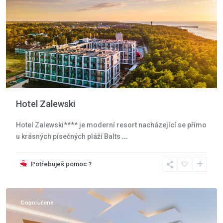
Hotel Zalewski
Hotel Zalewski**** je moderní resort nacházející se přímo
u krásných písečných pláží Balts
...
Krkonoše
,
Potřebuješ pomoc ?
Szklarska
Poreba
Doporučené