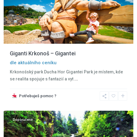
Giganti Krkonoš – Gigantei
dle aktuálního ceníku
Krkonošský park Ducha Hor Gigantei Park je místem, kde
Jizerské
se realita spojuje s fantazií a vyt
...
hory
,
Krkonoše
,
Potřebuješ pomoc ?
Szklarska
Poreba
Doporučené