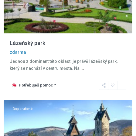
Lázeňský park
zdarma
Jednou z dominant této oblasti je právě lázeňský park,
který se nachází v centru města. Na
...
Potřebuješ pomoc ?
Krkonoše
,
Karpacz
Doporučené