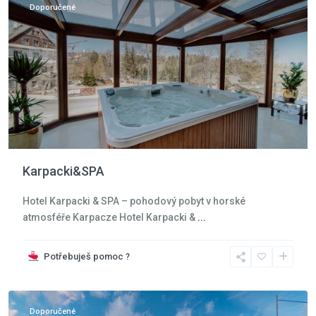
Doporučené
Karpacki&SPA
Hotel Karpacki & SPA – pohodový pobyt v horské
atmosféře Karpacze Hotel Karpacki &
...
Jizerské
hory
,
Potřebuješ pomoc ?
Jizerské
hory
Doporučené