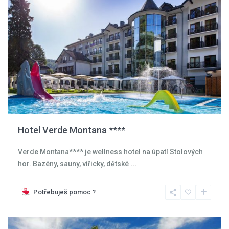
Hotel Verde Montana ****
Verde Montana**** je wellness hotel na úpatí Stolových
hor. Bazény, sauny, vířicky, dětské
...
Kladská
kotlina
,
Potřebuješ pomoc ?
Kudowa
Zdroj