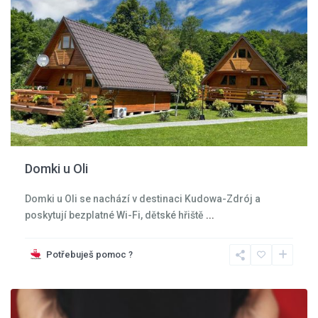
Domki u Oli
Domki u Oli se nachází v destinaci Kudowa-Zdrój a
poskytují bezplatné Wi-Fi, dětské hřiště
...
Kladská
kotlina
,
Potřebuješ pomoc ?
Kudowa
Zdroj