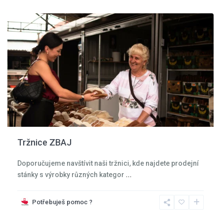
Zdroj
Tržnice ZBAJ
Doporučujeme navštívit naši tržnici, kde najdete prodejní
stánky s výrobky různých kategor
...
Kladská
kotlina
,
Potřebuješ pomoc ?
Kudowa
Zdroj