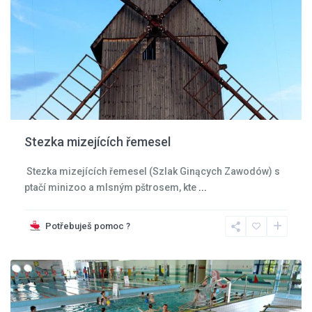
Stezka mizejících řemesel
Stezka mizejících řemesel (Szlak Ginących Zawodów) s
ptačí minizoo a mlsným pštrosem, kte
...
Kladská
kotlina
,
Potřebuješ pomoc ?
Kudowa
Zdroj