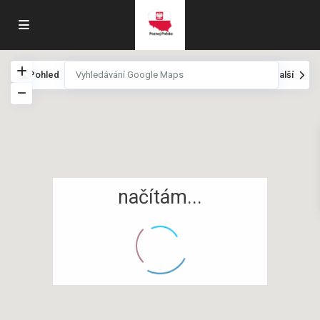
Pohled
Moje lokace
Celá obrazovka
Předch
další
načítám...