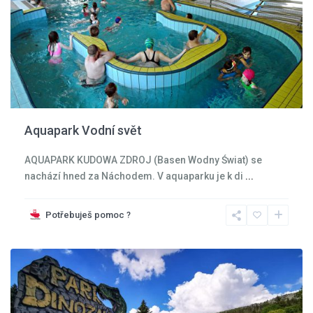
Aquapark Vodní svět
AQUAPARK KUDOWA ZDROJ (Basen Wodny Świat) se
nachází hned za Náchodem. V aquaparku je k di
...
Kladská
kotlina
,
Potřebuješ pomoc ?
Kudowa
Zdroj