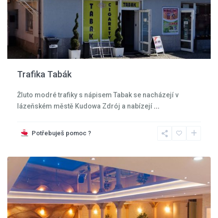
Trafika Tabák
Žluto modré trafiky s nápisem Tabak se nacházejí v
lázeňském městě Kudowa Zdrój a nabízejí
...
Kladská
kotlina
,
Potřebuješ pomoc ?
Kudowa
Zdroj