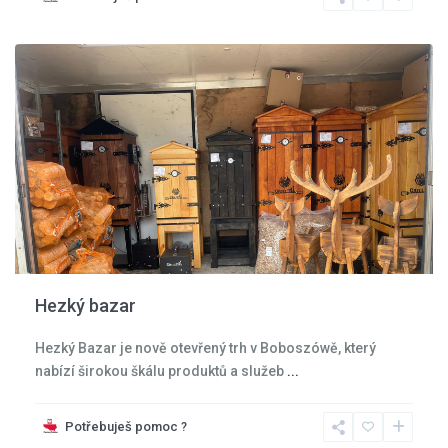
Kladská
kotlina
Hezký bazar
Hezký Bazar je nově otevřený trh v Boboszówě, který
nabízí širokou škálu produktů a služeb
...
Kladská
kotlina
,
Potřebuješ pomoc ?
Kudowa