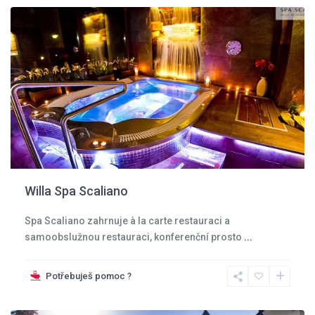
Willa Spa Scaliano
Spa Scaliano zahrnuje à la carte restauraci a
samoobslužnou restauraci, konferenční prosto
...
Kladská
kotlina
,
Potřebuješ pomoc ?
Kudowa
Zdroj