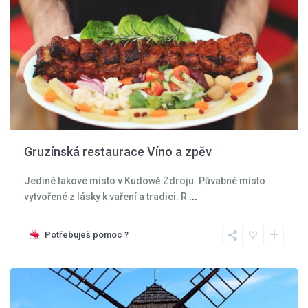
Gruzínská restaurace Víno a zpěv
Jediné takové místo v Kudowě Zdroju. Půvabné místo
vytvořené z lásky k vaření a tradici. R
...
Kladská
kotlina
,
Potřebuješ pomoc ?
Kudowa
Zdroj