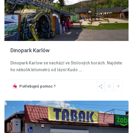
Dinopark Karlów
Dinopark Karlow se nachází ve Stolových horách. Najdete
ho několik kilometrů od lázní Kudo
...
Kladská
kotlina
,
Potřebuješ pomoc ?
Kudowa
Zdroj