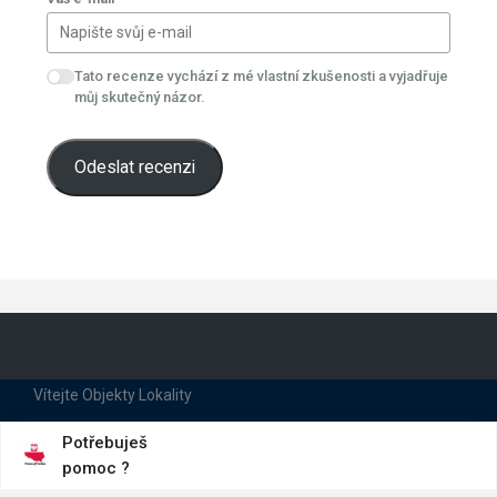
Tato recenze vychází z mé vlastní zkušenosti a vyjadřuje
můj skutečný názor.
Odeslat recenzi
Vítejte
Objekty
Lokality
Karpacz
Szklarska Poreba
Swieradów Zdrój
Kudowa Zdroj
Potřebuješ
Jelenia Góra
Kamienna Góra
Kowary
pomoc ?
Ubytování
Kontakty
Recenze
Dla Firm