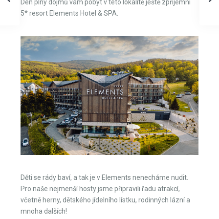
Den plný dojmů vám pobyt v této lokalitě ještě zpříjemní
5* resort Elements Hotel & SPA.
Děti se rády baví, a tak je v Elements nenecháme nudit.
Pro naše nejmenší hosty jsme připravili řadu atrakcí,
včetně herny, dětského jídelního lístku, rodinných lázní a
mnoha dalších!