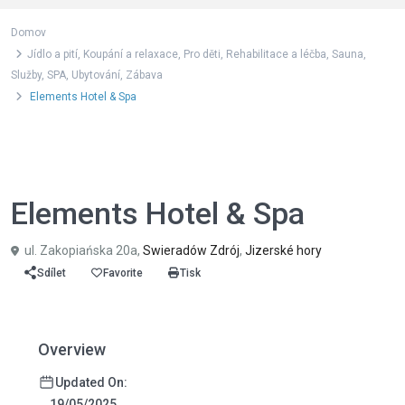
Domov
Jídlo a pití
,
Koupání a relaxace
,
Pro děti
,
Rehabilitace a léčba
,
Sauna
,
Služby
,
SPA
,
Ubytování
,
Zábava
Elements Hotel & Spa
,
,
,
,
,
Jídlo a pití
Koupání a relaxace
Pro děti
Rehabilitace a léčba
Sauna
,
,
,
Služby
SPA
Ubytování
Zábava
Elements Hotel & Spa
ul. Zakopiańska 20a,
Swieradów Zdrój
,
Jizerské hory
Sdílet
Favorite
Tisk
Overview
Updated On:
19/05/2025