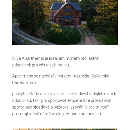
Silva Apartments je ideálním místem pro
aktivní
odpočinek pro vás a vaši rodinu.
Apartmány se nachází v horkém městečku Szklarska
Poreba které
poskytuje řadu atrakcí jak pro celé rodiny hledající místo k
odpočinku, tak i pro sportovce. Můžete zde provozovat
sporty jako sjezdové a běžecké lyžování a pro ty, kteří
preferují méně náročné aktivity, horskou turistiku.