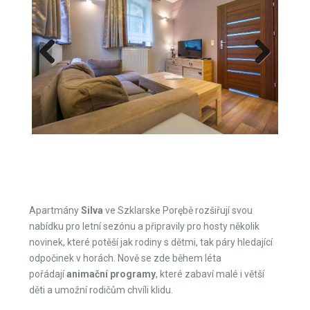
Previous
Next
Apartmány
Silva
ve Szklarske Porębě rozšiřují svou
nabídku pro letní sezónu a připravily pro hosty několik
novinek, které potěší jak rodiny s dětmi, tak páry hledající
odpočinek v horách. Nově se zde během léta
pořádají
animační programy
, které zabaví malé i větší
děti a umožní rodičům chvíli klidu.
Hosté se mohou těšit také na
venkovní bazén
, ideální pro