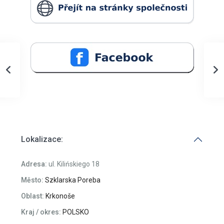
Lokalizace:
Adresa:
ul. Kilińskiego 18
Město:
Szklarska Poreba
Oblast:
Krkonoše
Kraj / okres:
POLSKO
PSČ:
58-580