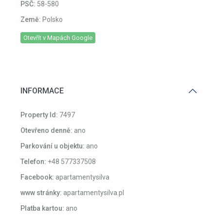
Země:
Polsko
Otevřít v Mapách Google
INFORMACE
Property Id:
7497
Otevřeno denně:
ano
Parkování u objektu:
ano
Telefon:
+48 577337508
Facebook:
apartamentysilva
www stránky:
apartamentysilva.pl
Platba kartou:
ano
Platba v korunách Kč:
ano