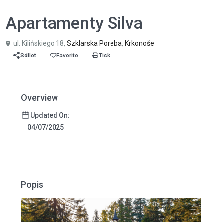
,
,
,
,
,
Jídlo a pití
Koupání a relaxace
Pro děti
Sauna
SPA
Ubytování
Apartamenty Silva
ul. Kilińskiego 18,
Szklarska Poreba
,
Krkonoše
Sdílet
Favorite
Tisk
Overview
Updated On:
04/07/2025
Popis