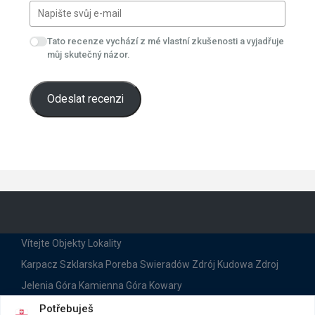
Tato recenze vychází z mé vlastní zkušenosti a vyjadřuje
můj skutečný názor.
Odeslat recenzi
Vítejte
Objekty
Lokality
Karpacz
Szklarska Poreba
Swieradów Zdrój
Kudowa Zdroj
Jelenia Góra
Kamienna Góra
Kowary
Ubytování
Kontakty
Recenze
Dla Firm
Potřebuješ