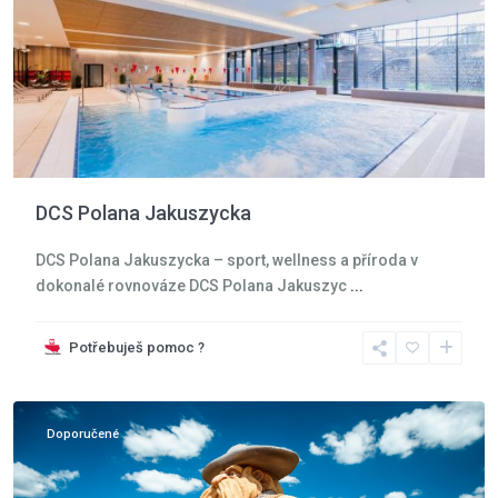
DCS Polana Jakuszycka
DCS Polana Jakuszycka – sport, wellness a příroda v
dokonalé rovnováze DCS Polana Jakuszyc
...
Krkonoše
,
Potřebuješ pomoc ?
Szklarska
Poreba
Doporučené