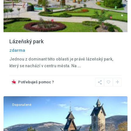
Lázeňský park
zdarma
Jednou z dominant této oblasti je právě lázeňský park,
který se nachází v centru města. Na
...
Potřebuješ pomoc ?
Krkonoše
,
Karpacz
Doporučené