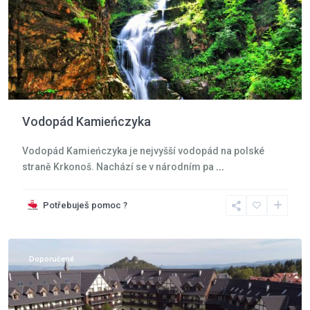
Vodopád Kamieńczyka
Vodopád Kamieńczyka je nejvyšší vodopád na polské
straně Krkonoš. Nachází se v národním pa
...
Potřebuješ pomoc ?
Krkonoše
,
Karpacz
Doporučené