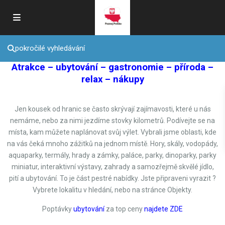
pokročilé vyhledávání
Atrakce – ubytování – gastronomie – příroda –
relax – nákupy
Jen kousek od hranic se často skrývají zajímavosti, které u nás
nemáme, nebo za nimi jezdíme stovky kilometrů. Podívejte se na
místa, kam můžete naplánovat svůj výlet. Vybrali jsme oblasti, kde
na vás čeká mnoho zážitků na jednom místě. Hory, skály, vodopády,
aquaparky, termály, hrady a zámky, paláce, parky, dinoparky, parky
miniatur, interaktivní výstavy, zahrady a samozřejmě skvělé jídlo,
pití a ubytování. To je část pestré nabídky. Jste připraveni vyrazit ?
Vybrete lokalitu v hledání, nebo na stránce Objekty.
Poptávky
ubytování
za top ceny
najdete ZDE
Krkonoše
,
Piechowice