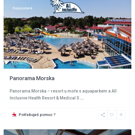
Doporučené
Panorama Morska
Panorama Morska – resort u moře s aquaparkem a All
Inclusive Health Resort & Medical S
...
Potřebuješ pomoc ?
Krkonoše
,
Karpacz