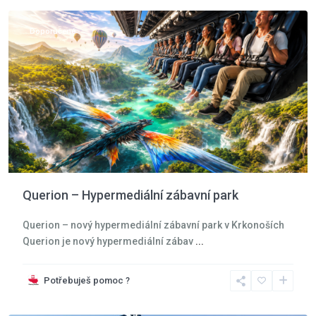
Doporučené
Querion – Hypermediální zábavní park
Querion – nový hypermediální zábavní park v Krkonoších
Querion je nový hypermediální zábav
...
Potřebuješ pomoc ?
Moře
,
Jarosławiec