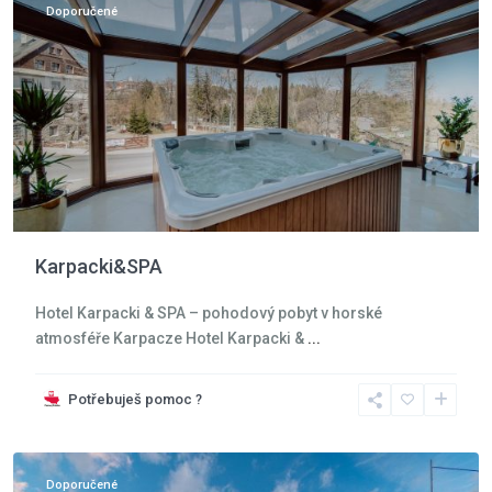
Doporučené
Karpacki&SPA
Hotel Karpacki & SPA – pohodový pobyt v horské
atmosféře Karpacze Hotel Karpacki &
...
Jizerské
hory
,
Potřebuješ pomoc ?
Jizerské
hory
Doporučené