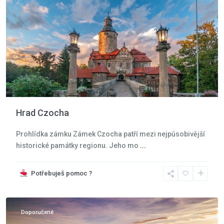
Hrad Czocha
Prohlídka zámku Zámek Czocha patří mezi nejpůsobivější
historické památky regionu. Jeho mo
...
Potřebuješ pomoc ?
Moře
,
Mrzeżyno
Doporučené