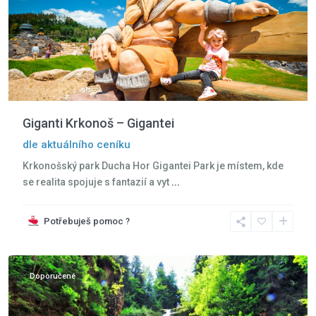
Giganti Krkonoš – Gigantei
dle aktuálního ceníku
Krkonošský park Ducha Hor Gigantei Park je místem, kde
Jizerské
se realita spojuje s fantazií a vyt
...
hory
,
Krkonoše
,
Potřebuješ pomoc ?
Szklarska
Poreba
Doporučené