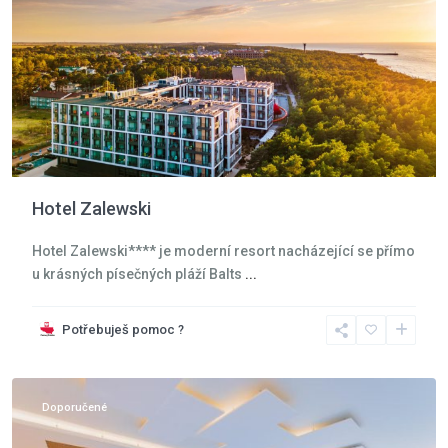
Hotel Zalewski
Hotel Zalewski**** je moderní resort nacházející se přímo
u krásných písečných pláží Balts
...
Krkonoše
,
Potřebuješ pomoc ?
Szklarska
Poreba
Doporučené