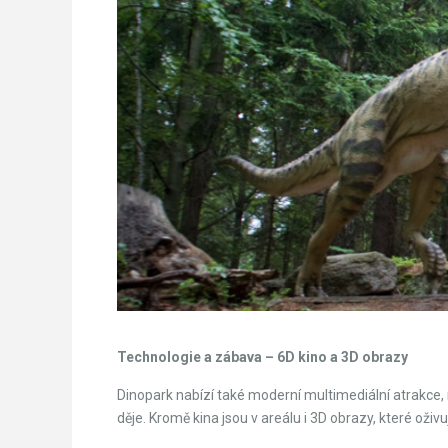
Technologie a zábava – 6D kino a 3D obrazy
Dinopark nabízí také moderní multimediální atrakce, 
děje. Kromě kina jsou v areálu i 3D obrazy, které oži