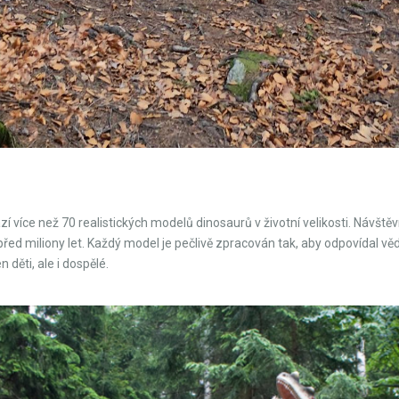
ází více než 70 realistických modelů dinosaurů v životní velikosti. Návšt
y před miliony let. Každý model je pečlivě zpracován tak, aby odpovídal 
děti, ale i dospělé.