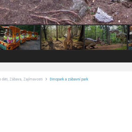
o děti
,
Zábava
,
Zajímavosti
Dinopark a zábavní park
,
,
ti
Zábava
Zajímavosti