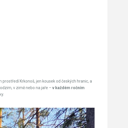
 prostředí Krkonoš, jen kousek od českých hranic, a
a podzim, v zimě nebo na jaře –
v každém ročním
ky.