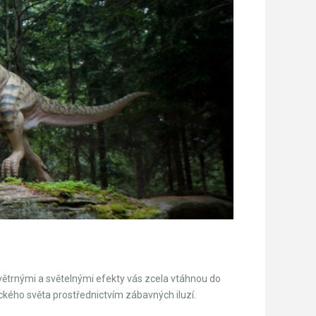
 větrnými a světelnými efekty vás zcela vtáhnou do
ického světa prostřednictvím zábavných iluzí.