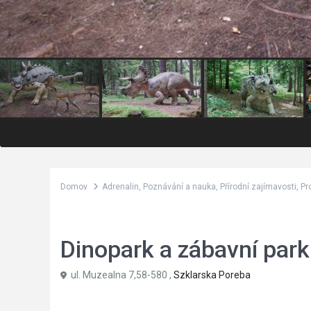
Domov
Adrenalin
,
Poznávání a nauka
,
Přírodní zajímavosti
,
Pr
,
,
,
Adrenalin
Poznávání a nauka
Přírodní zajímavosti
Pro dě
Dinopark a zábavní park
ul. Muzealna 7,58-580 ,
Szklarska Poreba