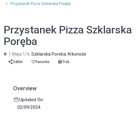
Przystanek Pizza Szklarska Poręba
,
,
Jídlo a pití
Služby
Zajímavosti
Przystanek Pizza Szklarska
Poręba
1 Maja 1/4,
Szklarska Poreba
,
Krkonoše
Sdílet
Favorite
Tisk
Overview
Updated On:
02/09/2024