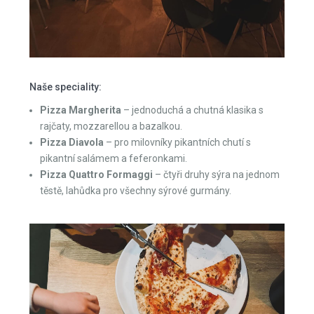
Naše speciality:
Pizza Margherita
– jednoduchá a chutná klasika s
rajčaty, mozzarellou a bazalkou.
Pizza Diavola
– pro milovníky pikantních chutí s
pikantní salámem a feferonkami.
Pizza Quattro Formaggi
– čtyři druhy sýra na jednom
těstě, lahůdka pro všechny sýrové gurmány.