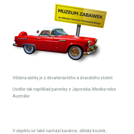
V téhle pohádové krajině je expozice umístěna v ručně
malovaných vitrínách.
Kromě mnoha různých panenek z celého světa si zde na
své přijdou i kluci.
Uvidí různá auta, nebo výtvory z Lega.
Většina sbírky je z devatenáctého a dvacátého století.