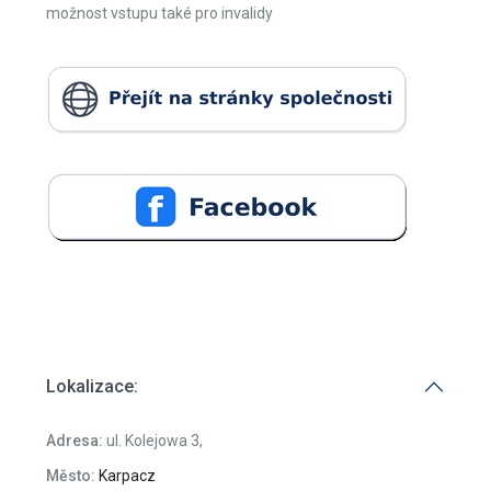
Uvidíte tak například panenky z Japonska, Mexika nebo
Austrálie.
V objektu se také nachází kavárna , dětský koutek ,
možnost vstupu také pro invalidy