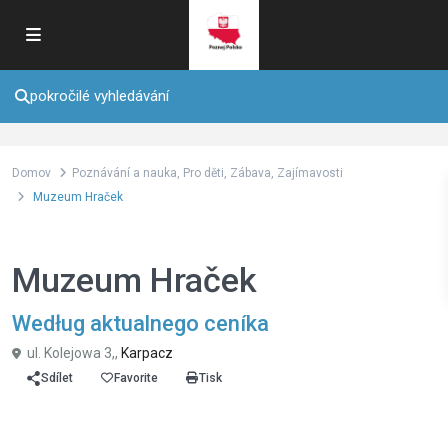
pokročilé vyhledávání
Domov
Poznávání a nauka
,
Pro děti
,
Zábava
,
Zajímavosti
Muzeum Hraček
,
,
,
Poznávání a nauka
Pro děti
Zábava
Zajímavosti
Muzeum Hraček
Według aktualnego ceníka
ul. Kolejowa 3,,
Karpacz
Sdílet
Favorite
Tisk