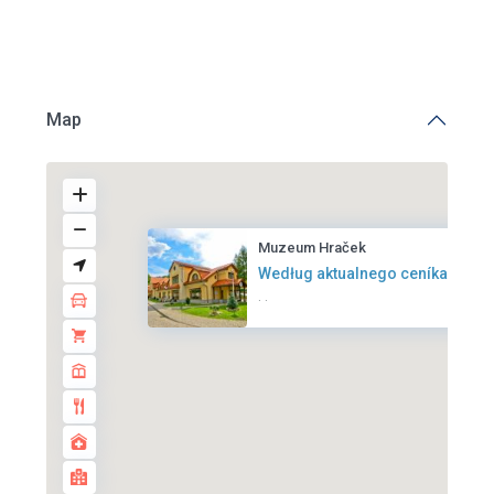
Otevřeno denně:
UT-SO
Parkování u objektu:
ANO
Otevírací doba:
různě ( cca 9 - 16:30 )
Telefon:
+75 76 18 523
Celoročně:
ANO
Map
Muzeum Hraček
Według aktualnego ceníka
·
·