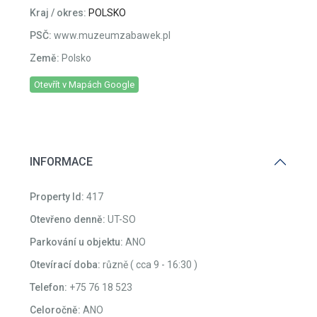
Lokalizace:
Adresa:
ul. Kolejowa 3,
Město:
Karpacz
Kraj / okres:
POLSKO
PSČ:
www.muzeumzabawek.pl
Země:
Polsko
Otevřít v Mapách Google
INFORMACE
Property Id:
417