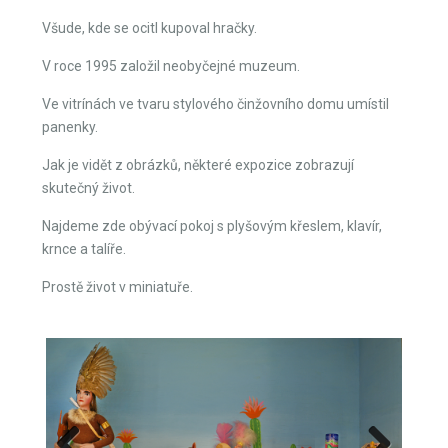
Zakladatel muzea Henryk Tomaszewski byl znám jako
průkopník divadla pantomimy.
Kromě divadelní vášně byl i zapálený sběratel.
Všude, kde se ocitl kupoval hračky.
V roce 1995 založil neobyčejné muzeum.
Ve vitrínách ve tvaru stylového činžovního domu umístil
panenky.
Jak je vidět z obrázků, některé expozice zobrazují
skutečný život.
Najdeme zde obývací pokoj s plyšovým křeslem, klavír,
krnce a talíře.
Prostě život v miniatuře.