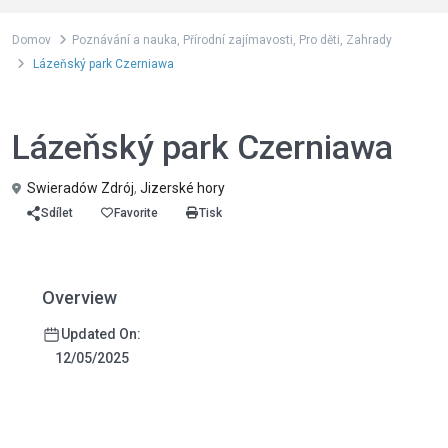
Domov
Poznávání a nauka
,
Přírodní zajímavosti
,
Pro děti
,
Zahrady
Lázeňský park Czerniawa
,
,
,
Poznávání a nauka
Přírodní zajímavosti
Pro děti
Zahrady
Lázeňský park Czerniawa
Swieradów Zdrój
,
Jizerské hory
Sdílet
Favorite
Tisk
Overview
Updated On:
12/05/2025