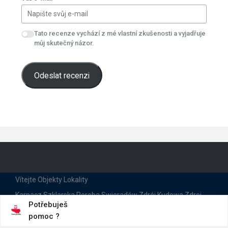
Tato recenze vychází z mé vlastní zkušenosti a vyjadřuje
můj skutečný názor.
Odeslat recenzi
Vítejte
Objekty
Lokality
Karpacz
Szklarska Poreba
Swieradów Zdrój
Kudowa Zdroj
Jelenia Góra
Kamienna Góra
Kowary
Potřebuješ
pomoc ?
Ubytování
Kontakty
Recenze
Dla Firm