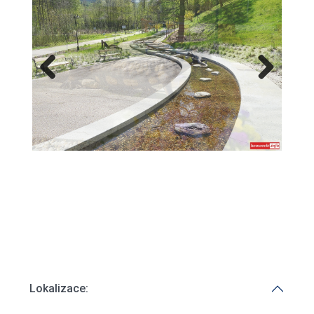
Previous
Next
Lokalizace:
Město:
Swieradów Zdrój