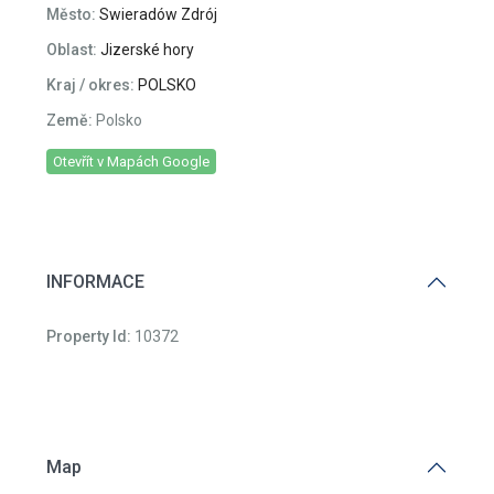
Oblast:
Jizerské hory
Kraj / okres:
POLSKO
Země:
Polsko
Otevřít v Mapách Google
INFORMACE
Property Id:
10372
Map