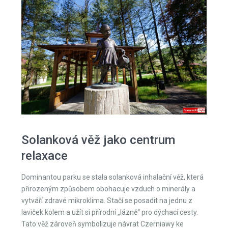
Solanková věž jako centrum
relaxace
Dominantou parku se stala solanková inhalační věž, která
přirozeným způsobem obohacuje vzduch o minerály a
vytváří zdravé mikroklima. Stačí se posadit na jednu z
laviček kolem a užít si přírodní „lázně“ pro dýchací cesty.
Tato věž zároveň symbolizuje návrat Czerniawy ke