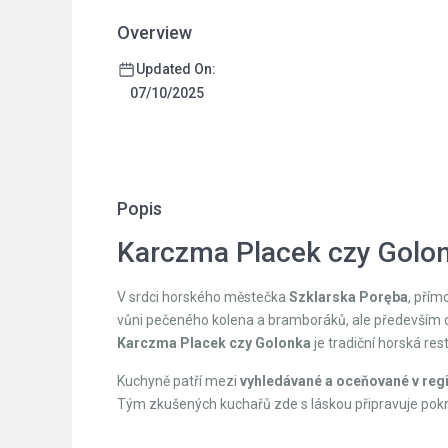
Overview
Updated On:
07/10/2025
Popis
Karczma Placek czy Golon
V srdci horského městečka
Szklarska Poręba
, přím
vůni pečeného kolena a bramboráků, ale především 
Karczma Placek czy Golonka
je tradiční horská res
Kuchyně patří mezi
vyhledávané a oceňované v reg
Tým zkušených kuchařů zde s láskou připravuje pokr