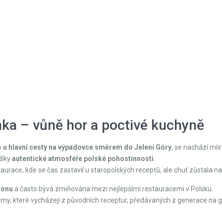
ka – vůně hor a poctivé kuchyně
o
u hlavní cesty na výpadovce směrem do Jelení Góry
, se nachází mís
díky
autentické atmosféře polské pohostinnosti
.
taurace, kde se čas zastavil u staropolských receptů, ale chuť zůstala na
ionu
a často bývá zmiňována mezi nejlepšími restauracemi v Polsku.
my, které vycházejí z původních receptur, předávaných z generace na g