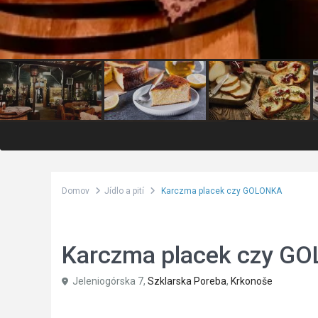
Domov
Jídlo a pití
Karczma placek czy GOLONKA
Jídlo a pití
Karczma placek czy G
Jeleniogórska 7,
Szklarska Poreba
,
Krkonoše