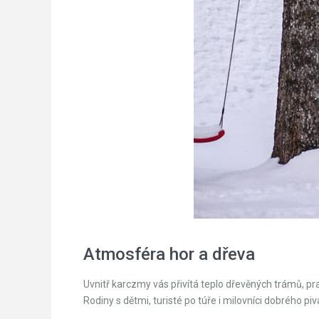
Atmosféra hor a dřeva
Uvnitř karczmy vás přivítá teplo dřevěných trámů, pr
Rodiny s dětmi, turisté po túře i milovníci dobrého piv