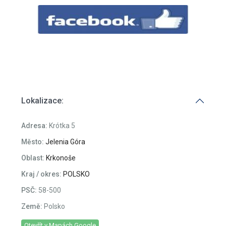
Lokalizace:
Adresa:
Krótka 5
Město:
Jelenia Góra
Oblast:
Krkonoše
Kraj / okres:
POLSKO
PSČ:
58-500
Země:
Polsko
Otevřít v Mapách Google