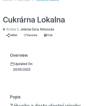
Domov
Jídlo a pití
Cukrárna Lokalna
Jídlo a pití
Cukrárna Lokalna
Krótka 5,
Jelenia Góra
,
Krkonoše
Sdílet
Favorite
Tisk
Overview
Updated On:
20/03/2023
Popis
Zákusky a dorty vlastní výroby,