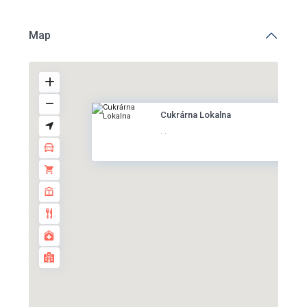
Map
Cukrárna Lokalna
·
·