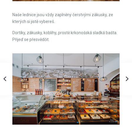
Naše lednice jsou vždy zaplněny čerstvými zákusky, ze
kterých si jistě vybereš.
Dortíky, zákusky, koblihy, prostě krkonošská sladká bašta.
Přijeď se přesvědčit.